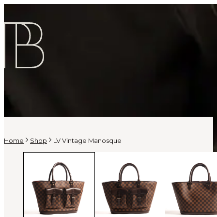
Home
Shop
LV Vintage Manosque