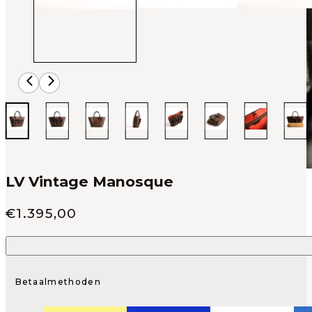
LV Vintage Manosque
Verkoop prijs
€
1.395,00
Betaalmethoden