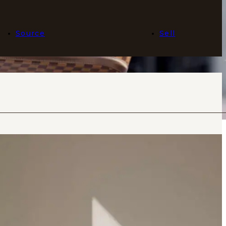
Source
Sell