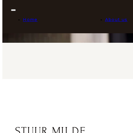
Home
About us
STUUR MIJ DE