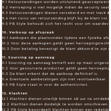
9.1 Retourzendingen worden uitsluitend geaccepteerd 
9.2 Herroeping is niet mogelijk indien de security sea
9.3 Retourzendingen dienen verzekerd en met track &
9.4 Het risico van retourzending blijft bij de klant to
9.5 PB Style behoudt zich het recht voor om waardeve
10. Verkoop op afspraak
10.1 Aankopen die plaatsvinden tijdens een fysieke a
10.2 Voor deze aankopen geldt geen herroepingsrecht
10.3 Door betaling bevestigt de klant akkoord te zijn 
11. Sourcing op aanvraag
11.1 Sourcing op aanvraag betreft een op maat uitgevo
11.2 Voor gesourcete producten geldt geen herroepings
11.3 De klant erkent dat de aankoop definitief is.
11.4 Eventuele aanbetalingen zijn niet restitueerbaar.
11.5 PB Style staat in voor de authenticiteit.
12. Klachten
12.1 Klachten dienen uiterlijk binnen 48 uur na ontdekk
12.2 Klachten dienen duidelijk te worden omschreven
12.3 PB Style beoordeelt klachten binnen een redelijke