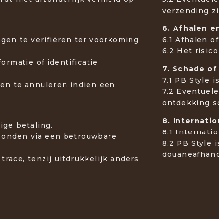
verzending zi
6. Afhalen e
ngen te verifiëren ter voorkoming
6.1 Afhalen o
6.2 Het risic
formatie of identificatie
7. Schade of
7.1 PB Style 
gen te annuleren indien een
7.2 Eventuele
ontdekking sc
8. Internati
dige betaling.
8.1 Internati
rzonden via een betrouwbare
8.2 PB Style 
douaneafhande
race, tenzij uitdrukkelijk anders