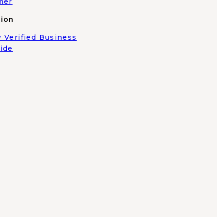
mer
tion
 Verified Business
ide