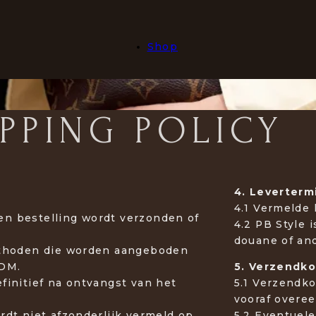
Shop
PPING POLICY
4. Leverter
4.1 Vermelde l
 een bestelling wordt verzonden of
4.2 PB Style 
douane of an
methoden die worden aangeboden
/DM.
5. Verzendko
finitief na ontvangst van het
5.1 Verzendk
vooraf over
rdt niet afzonderlijk vermeld op
5.2 Eventuele