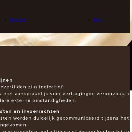
Source
Sell
mijnen
evertijden zijn indicatief.
is niet aansprakelijk voor vertragingen veroorzaakt 
dere externe omstandigheden.
sten en invoerrechten
osten worden duidelijk gecommuniceerd tijdens het 
eengekomen.
 invoerrechten, belastingen of douanekosten bij (in