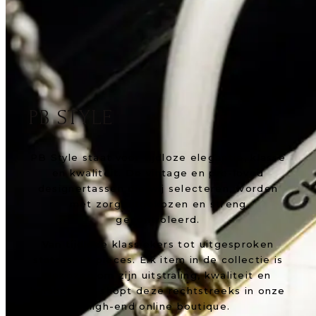
PB STYLE
PB Style staat voor tijdloze elegantie, klasse
en kwaliteit. De vintage en pre-loved
designertassen die wij selecteren, worden
met zorg uitgekozen en streng
gecontroleerd.
Van tijdloze klassiekers tot uitgesproken
statement pieces. Elk item in de collectie is
gekozen om zijn uitstraling, kwaliteit en
karakter. Je shopt deze rechtstreeks in onze
high-end online boutique.