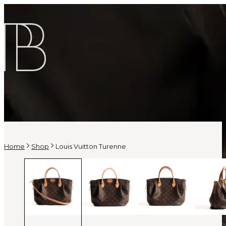
Home
Shop
Louis Vuitton Turenne