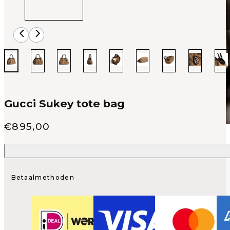
Gucci Sukey tote bag
Verkoop prijs
€
895,00
Betaalmethoden