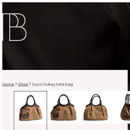
Home
Shop
Gucci Sukey tote bag