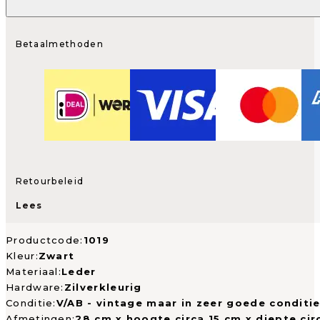
Betaalmethoden
Retourbeleid
Lees
Productcode:
1019
Kleur:
Zwart
Materiaal:
Leder
Hardware:
Zilverkleurig
Conditie:
V/AB - vintage maar in zeer goede conditi
Afmetingen:
28 cm x hoogte circa 15 cm x diepte cir