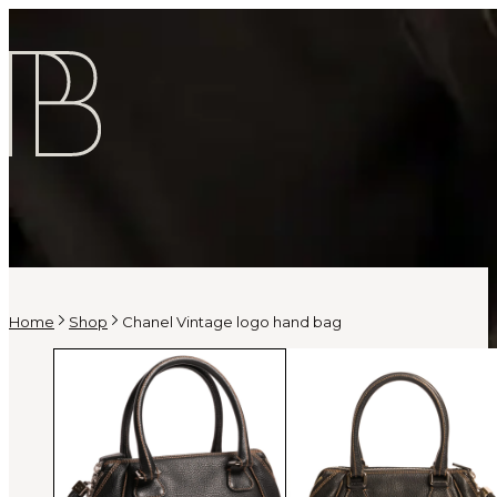
Home
Shop
Chanel Vintage logo hand bag