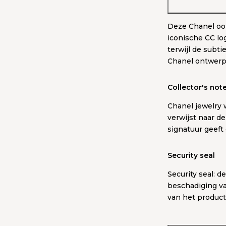
Deze Chanel oor
iconische CC log
terwijl de subt
Chanel ontwerp 
Collector's not
Chanel jewelry w
verwijst naar d
signatuur geeft 
Security seal
Security seal: d
beschadiging va
van het product