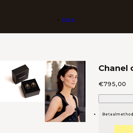
Shop
Chanel 
Verkoop p
€
795,00
Betaalmetho