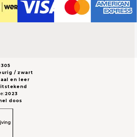
1305
urig / zwart
aal en leer
uitstekend
e:
2023
nel doos
jving