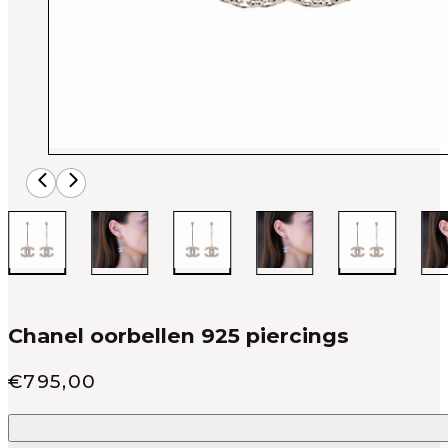
Chanel oorbellen 925 piercings
Verkoop prijs
€
795,00