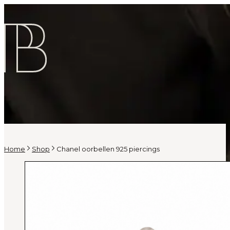
Home
Shop
Chanel oorbellen 925 piercings