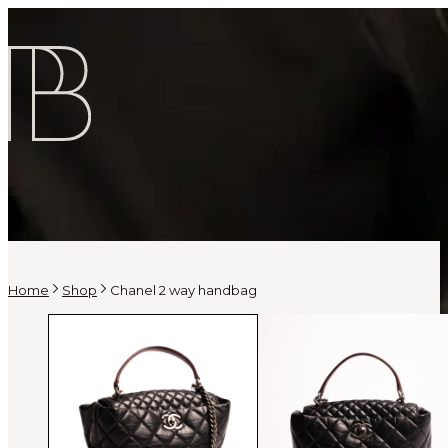
Home
Shop
Chanel 2 way handbag