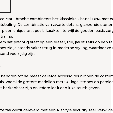
co Mark broche combineert het klassieke Chanel-DNA met ee
itstraling. De combinatie van zwarte details, glanzende stenen
rp een chique en speels karakter, terwijl de gouden basis zor
traling.
m dat prachtig staat op een blazer, trui, jas of zelfs op een tas
es zie je steeds vaker terug in moderne styling, waardoor ze n
end veelzijdig zijn.
e
behoren tot de meest geliefde accessoires binnen de costume
s. Vooral de grotere modellen met CC-logo, stones en pareldet
ct herkenbaar zijn en iedere look een luxe touch geven.
eze tas wordt geleverd met een PB Style security seal. Verwijd