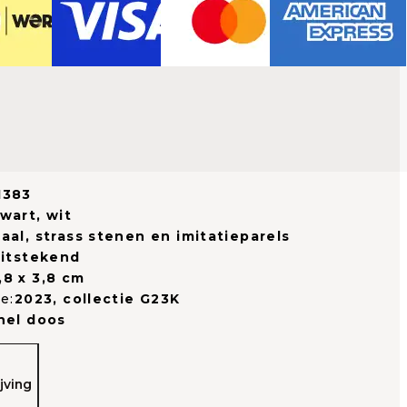
1383
wart, wit
aal, strass stenen en imitatieparels
uitstekend
,8 x 3,8 cm
e:
2023, collectie G23K
nel doos
jving