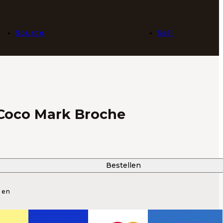
Source
Sell
Coco Mark Broche
rijs
Bestellen
den