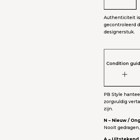
Authenticiteit i
gecontroleerd d
designerstuk.
Condition gui
PB Style hantee
zorgvuldig vert
zijn.
N – Nieuw / Ong
Nooit gedragen,
A – Uitstekend