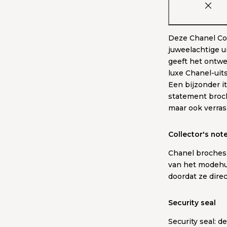
Deze Chanel Co
juweelachtige u
geeft het ontwe
luxe Chanel-uits
Een bijzonder ite
statement broch
maar ook verrass
Collector's not
Chanel broches 
van het modehui
doordat ze dire
Security seal
Security seal: d